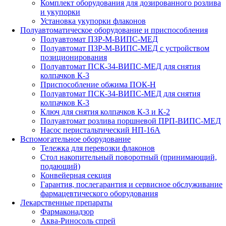
Комплект оборудования для дозированного розлива
и укупорки
Установка укупорки флаконов
Полуавтоматическое оборудование и приспособления
Полуавтомат ПЗР-М-ВИПС-МЕД
Полуавтомат ПЗР-М-ВИПС-МЕД с устройством
позиционирования
Полуавтомат ПСК-34-ВИПС-МЕД для снятия
колпачков К-3
Приспособление обжима ПОК-Н
Полуавтомат ПСК-34-ВИПС-МЕД для снятия
колпачков К-3
Ключ для снятия колпачков К-3 и К-2
Полуавтомат розлива поршневой ПРП-ВИПС-МЕД
Насос перистальтический НП-16А
Вспомогательное оборудование
Тележка для перевозки флаконов
Стол накопительный поворотный (принимающий,
подающий)
Конвейерная секция
Гарантия, послегарантия и сервисное обслуживание
фармацевтического оборудования
Лекарственные препараты
Фармаконадзор
Аква-Риносоль спрей