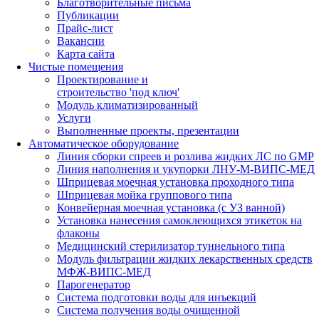
Благотворительные письма
Публикации
Прайс-лист
Вакансии
Карта сайта
Чистые помещения
Проектирование и
строительство 'под ключ'
Модуль климатизированный
Услуги
Выполненные проекты, презентации
Автоматическое оборудование
Линия сборки спреев и розлива жидких ЛС по GMP
Линия наполнения и укупорки ЛНУ-М-ВИПС-МЕД
Шприцевая моечная установка проходного типа
Шприцевая мойка группового типа
Конвейерная моечная установка (с УЗ ванной)
Установка нанесения самоклеющихся этикеток на
флаконы
Медицинский стерилизатор туннельного типа
Модуль фильтрации жидких лекарственных средств
МФЖ-ВИПС-МЕД
Парогенератор
Система подготовки воды для инъекций
Система получения воды очищенной