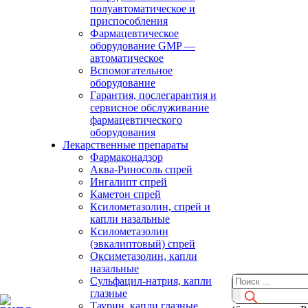
полуавтоматическое и
приспособления
Фармацевтическое
оборудование GMP —
автоматическое
Вспомогательное
оборудование
Гарантия, послегарантия и
сервисное обслуживание
фармацевтического
оборудования
Лекарственные препараты
Фармаконадзор
Аква-Риносоль спрей
Ингалипт спрей
Каметон спрей
Ксилометазолин, спрей и
капли назальные
Ксилометазолин
(эвкалиптовый) спрей
Оксиметазолин, капли
назальные
Сульфацил-натрия, капли
глазные
Таурин, капли глазные