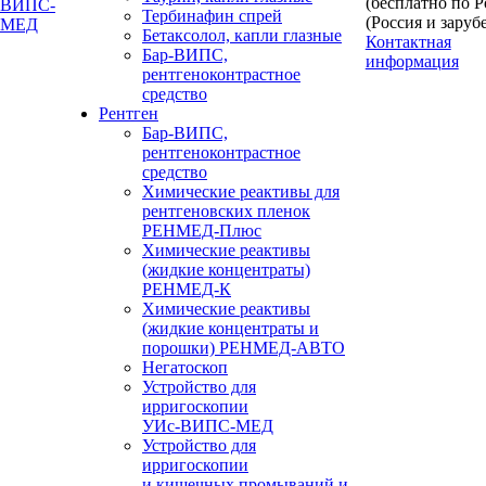
(бесплатно по 
Тербинафин спрей
(Россия и заруб
Бетаксолол, капли глазные
Контактная
Бар-ВИПС,
информация
рентгеноконтрастное
средство
Рентген
Бар-ВИПС,
рентгеноконтрастное
средство
Химические реактивы для
рентгеновских пленок
РЕНМЕД-Плюс
Химические реактивы
(жидкие концентраты)
РЕНМЕД-К
Химические реактивы
(жидкие концентраты и
порошки) РЕНМЕД-АВТО
Негатоскоп
Устройство для
ирригоскопии
УИс-ВИПС-МЕД
Устройство для
ирригоскопии
и кишечных промываний и