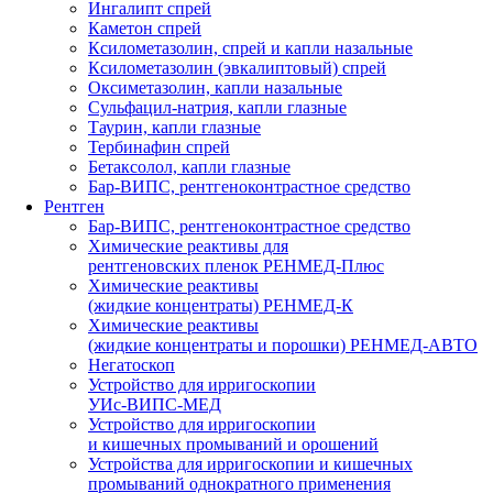
Ингалипт спрей
Каметон спрей
Ксилометазолин, спрей и капли назальные
Ксилометазолин (эвкалиптовый) спрей
Оксиметазолин, капли назальные
Сульфацил-натрия, капли глазные
Таурин, капли глазные
Тербинафин спрей
Бетаксолол, капли глазные
Бар-ВИПС, рентгеноконтрастное средство
Рентген
Бар-ВИПС, рентгеноконтрастное средство
Химические реактивы для
рентгеновских пленок РЕНМЕД-Плюс
Химические реактивы
(жидкие концентраты) РЕНМЕД-К
Химические реактивы
(жидкие концентраты и порошки) РЕНМЕД-АВТО
Негатоскоп
Устройство для ирригоскопии
УИс-ВИПС-МЕД
Устройство для ирригоскопии
и кишечных промываний и орошений
Устройства для ирригоскопии и кишечных
промываний однократного применения