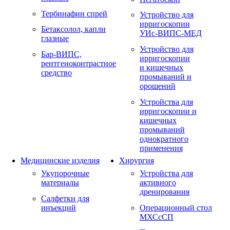
Тербинафин спрей
Устройство для
ирригоскопии
Бетаксолол, капли
УИс-ВИПС-МЕД
глазные
Устройство для
Бар-ВИПС,
ирригоскопии
рентгеноконтрастное
и кишечных
средство
промываний и
орошений
Устройства для
ирригоскопии и
кишечных
промываний
однократного
применения
Медицинские изделия
Хирургия
Укупорочные
Устройства для
материалы
активного
дренирования
Салфетки для
инъекций
Операционный стол
МХСсСП