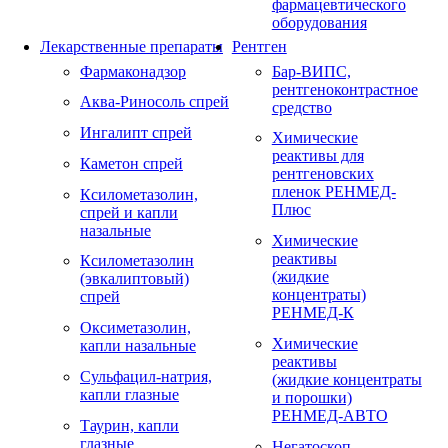
фармацевтического
оборудования
Лекарственные препараты
Рентген
Фармаконадзор
Бар-ВИПС,
рентгеноконтрастное
Аква-Риносоль спрей
средство
Ингалипт спрей
Химические
реактивы для
Каметон спрей
рентгеновских
пленок РЕНМЕД-
Ксилометазолин,
Плюс
спрей и капли
назальные
Химические
реактивы
Ксилометазолин
(жидкие
(эвкалиптовый)
концентраты)
спрей
РЕНМЕД-К
Оксиметазолин,
Химические
капли назальные
реактивы
Сульфацил-натрия,
(жидкие концентраты
капли глазные
и порошки)
РЕНМЕД-АВТО
Таурин, капли
глазные
Негатоскоп