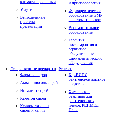
климатизированный
и приспособления
Услуги
Фармацевтическое
оборудование GMP
Выполненные
— автоматическое
проекты,
презентации
Вспомогательное
оборудование
Гарантия,
послегарантия и
сервисное
обслуживание
фармацевтического
оборудования
Лекарственные препараты
Рентген
Фармаконадзор
Бар-ВИПС,
рентгеноконтрастное
Аква-Риносоль спрей
средство
Ингалипт спрей
Химические
реактивы для
Каметон спрей
рентгеновских
пленок РЕНМЕД-
Ксилометазолин,
Плюс
спрей и капли