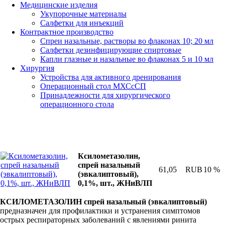
Медицинские изделия
Укупорочные материалы
Салфетки для инъекций
Контрактное производство
Спреи назальные, растворы во флаконах 10; 20 мл
Салфетки дезинфицирующие спиртовые
Капли глазные и назальные во флаконах 5 и 10 мл
Хирургия
Устройства для активного дренирования
Операционный стол МХСсСП
Принадлежности для хирургического
операционного стола
Ксилометазолин,
спрей назальный
61,05
RUB
10 %
(эвкалиптовый),
0,1%, шт., ЖНиВЛП
КСИЛОМЕТАЗОЛИН спрей назальный (эвкалиптовый)
предназначен для профилактики и устранения симптомов
острых респираторных заболеваний с явлениями ринита