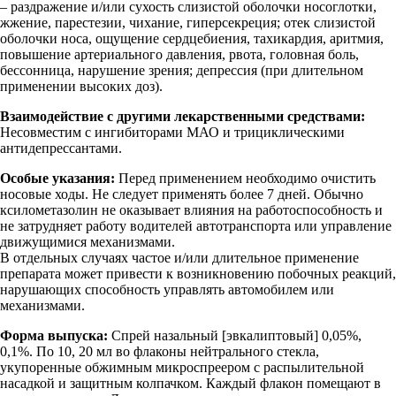
– раздражение и/или сухость слизистой оболочки носоглотки,
жжение, парестезии, чихание, гиперсекреция; отек слизистой
оболочки носа, ощущение сердцебиения, тахикардия, аритмия,
повышение артериального давления, рвота, головная боль,
бессонница, нарушение зрения; депрессия (при длительном
применении высоких доз).
Взаимодействие с другими лекарственными средствами:
Несовместим с ингибиторами МАО и трициклическими
антидепрессантами.
Особые указания:
Перед применением необходимо очистить
носовые ходы. Не следует применять более 7 дней. Обычно
ксилометазолин не оказывает влияния на работоспособность и
не затрудняет работу водителей автотранспорта или управление
движущимися механизмами.
В отдельных случаях частое и/или длительное применение
препарата может привести к возникновению побочных реакций,
нарушающих способность управлять автомобилем или
механизмами.
Форма выпуска:
Спрей назальный [эвкалиптовый] 0,05%,
0,1%. По 10, 20 мл во флаконы нейтрального стекла,
укупоренные обжимным микроспреером с распылительной
насадкой и защитным колпачком. Каждый флакон помещают в