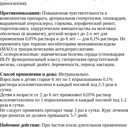
(риноскопия).
Противопоказания:
Повышенная чувствительность к
компонентам препарата, артериальная гипертензия, тахикардия,
выраженный атеросклероз, глаукома, атрофический ринит,
тиреотоксикоз, хирургические вмешательства на мозговых
оболочках (в анамнезе), детский возраст до 2-х лет для
применения 0,05% раствора и до 6 лет — для 0,1% раствора. Не
применять при терапии ингибиторами моноаминоксидазы
(МАО) и трициклическими антидепрессантами.
С осторожностью:
ишемическая болезнь сердца (стенокардия
III-IV функциональный класс), гиперплазия предстательной
железы, сахарный диабет, беременность, период лактации.
Способ применения и дозы:
Интраназально.
Взрослым и детям старше 6 лет по 1 впрыскиванию 0,1%
раствора ксилометазолина в каждый носовой ход 2-3 раза в
сутки.
Детям в возрасте от 2 до 6 лет применяют 0,05% раствор
ксилометазолина по 1 впрыскиванию в каждый носовой ход 1-2
раза в сутки.
Не следует применять препарат чаще 3 раз в сутки. Курс лечения
при ринитах не должен превышать 5-7 дней.
Побочное действие:
При частом и/или длительном применении