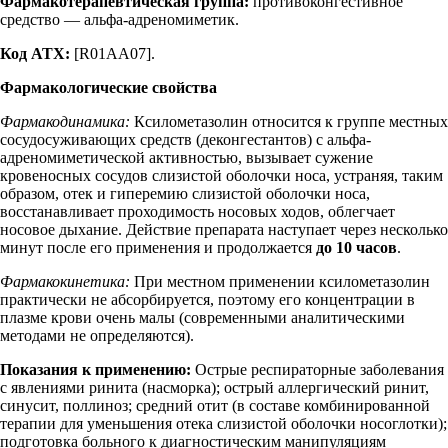
Фармакотерапевтическая группа:
противоконгестивное
средство — альфа-адреномиметик.
Код АТХ:
[R01AA07].
Фармакологические свойства
Фармакодинамика:
Ксилометазолин относится к группе местных
сосудосуживающих средств (деконгестантов) с альфа-
адреномиметической активностью, вызывает сужение
кровеносных сосудов слизистой оболочки носа, устраняя, таким
образом, отек и гиперемию слизистой оболочки носа,
восстанавливает проходимость носовых ходов, облегчает
носовое дыхание. Действие препарата наступает через несколько
минут после его применения и продолжается
до 10 часов
.
Фармакокинетика:
При местном применении ксилометазолин
практически не абсорбируется, поэтому его концентрации в
плазме крови очень малы (современными аналитическими
методами не определяются).
Показания к применению:
Острые респираторные заболевания
с явлениями ринита (насморка); острый аллергический ринит,
синусит, поллиноз; средний отит (в составе комбинированной
терапии для уменьшения отека слизистой оболочки носоглотки);
подготовка больного к диагностическим манипуляциям