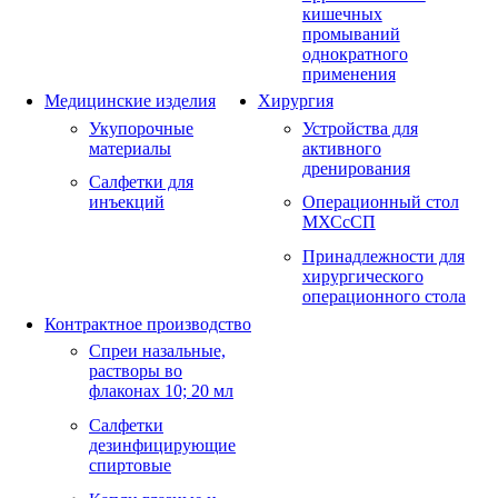
кишечных
промываний
однократного
применения
Медицинские изделия
Хирургия
Укупорочные
Устройства для
материалы
активного
дренирования
Салфетки для
инъекций
Операционный стол
МХСсСП
Принадлежности для
хирургического
операционного стола
Контрактное производство
Спреи назальные,
растворы во
флаконах 10; 20 мл
Салфетки
дезинфицирующие
спиртовые