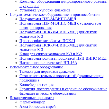
Комплект оборудования для дозированного розлива
и укупорки
Установка укупорки флаконов
Полуавтоматическое оборудование и приспособления
Полуавтомат ПЗР-М-ВИПС-МЕД
Полуавтомат ПЗР-М-ВИПС-МЕД с устройством
позиционирования
Полуавтомат ПСК-34-ВИПС-МЕД для снятия
колпачков К-3
Приспособление обжима ПОК-Н
Полуавтомат ПСК-34-ВИПС-МЕД для снятия
колпачков К-3
Ключ для снятия колпачков К-3 и К-2
Полуавтомат розлива поршневой ПРП-ВИПС-МЕД
Насос перистальтический НП-16А
Вспомогательное оборудование
Тележка для перевозки флаконов
Стол накопительный поворотный (принимающий,
подающий)
Конвейерная секция
Гарантия, послегарантия и сервисное обслуживание
фармацевтического оборудования
Лекарственные препараты
Фармаконадзор
Аква-Риносоль спрей