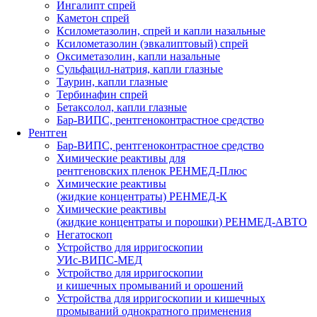
Ингалипт спрей
Каметон спрей
Ксилометазолин, спрей и капли назальные
Ксилометазолин (эвкалиптовый) спрей
Оксиметазолин, капли назальные
Сульфацил-натрия, капли глазные
Таурин, капли глазные
Тербинафин спрей
Бетаксолол, капли глазные
Бар-ВИПС, рентгеноконтрастное средство
Рентген
Бар-ВИПС, рентгеноконтрастное средство
Химические реактивы для
рентгеновских пленок РЕНМЕД-Плюс
Химические реактивы
(жидкие концентраты) РЕНМЕД-К
Химические реактивы
(жидкие концентраты и порошки) РЕНМЕД-АВТО
Негатоскоп
Устройство для ирригоскопии
УИс-ВИПС-МЕД
Устройство для ирригоскопии
и кишечных промываний и орошений
Устройства для ирригоскопии и кишечных
промываний однократного применения