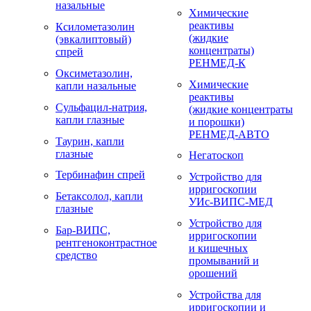
назальные
Химические
реактивы
Ксилометазолин
(жидкие
(эвкалиптовый)
концентраты)
спрей
РЕНМЕД-К
Оксиметазолин,
Химические
капли назальные
реактивы
Сульфацил-натрия,
(жидкие концентраты
капли глазные
и порошки)
РЕНМЕД-АВТО
Таурин, капли
глазные
Негатоскоп
Тербинафин спрей
Устройство для
ирригоскопии
Бетаксолол, капли
УИс-ВИПС-МЕД
глазные
Устройство для
Бар-ВИПС,
ирригоскопии
рентгеноконтрастное
и кишечных
средство
промываний и
орошений
Устройства для
ирригоскопии и