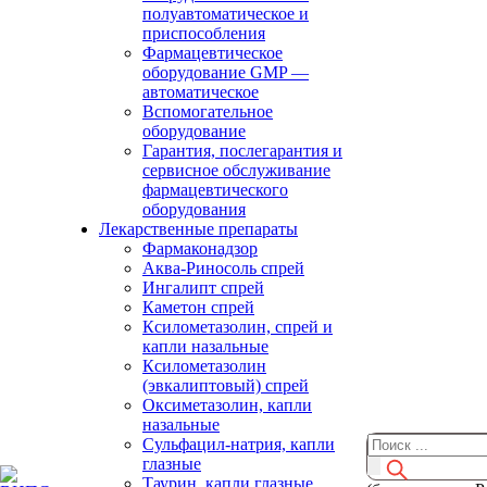
полуавтоматическое и
приспособления
Фармацевтическое
оборудование GMP —
автоматическое
Вспомогательное
оборудование
Гарантия, послегарантия и
сервисное обслуживание
фармацевтического
оборудования
Лекарственные препараты
Фармаконадзор
Аква-Риносоль спрей
Ингалипт спрей
Каметон спрей
Ксилометазолин, спрей и
капли назальные
Ксилометазолин
(эвкалиптовый) спрей
Оксиметазолин, капли
назальные
Сульфацил-натрия, капли
глазные
Таурин, капли глазные