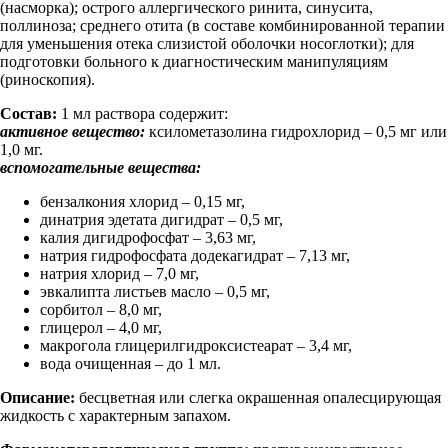
(насморка); острого аллергического ринита, синусита,
поллиноза; среднего отита (в составе комбинированной терапии
для уменьшения отека слизистой оболочки носоглотки); для
подготовки больного к диагностическим манипуляциям
(риноскопия).
Состав:
1 мл раствора содержит:
активное вещество:
ксилометазолина гидрохлорид – 0,5 мг или
1,0 мг.
вспомогательные вещества:
бензалкония хлорид – 0,15 мг,
динатрия эдетата дигидрат – 0,5 мг,
калия дигидрофосфат – 3,63 мг,
натрия гидрофосфата додекагидрат – 7,13 мг,
натрия хлорид – 7,0 мг,
эвкалипта листьев масло – 0,5 мг,
сорбитол – 8,0 мг,
глицерол – 4,0 мг,
макрогола глицерилгидроксистеарат – 3,4 мг,
вода очищенная – до 1 мл.
Описание:
бесцветная или слегка окрашенная опалесцирующая
жидкость с характерным запахом.