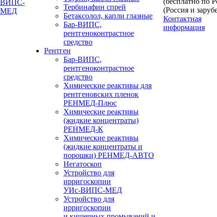
(бесплатно по 
Тербинафин спрей
(Россия и заруб
Бетаксолол, капли глазные
Контактная
Бар-ВИПС,
информация
рентгеноконтрастное
средство
Рентген
Бар-ВИПС,
рентгеноконтрастное
средство
Химические реактивы для
рентгеновских пленок
РЕНМЕД-Плюс
Химические реактивы
(жидкие концентраты)
РЕНМЕД-К
Химические реактивы
(жидкие концентраты и
порошки) РЕНМЕД-АВТО
Негатоскоп
Устройство для
ирригоскопии
УИс-ВИПС-МЕД
Устройство для
ирригоскопии
и кишечных промываний и