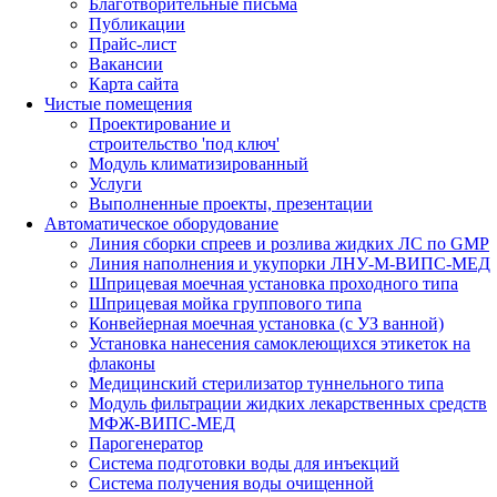
Благотворительные письма
Публикации
Прайс-лист
Вакансии
Карта сайта
Чистые помещения
Проектирование и
строительство 'под ключ'
Модуль климатизированный
Услуги
Выполненные проекты, презентации
Автоматическое оборудование
Линия сборки спреев и розлива жидких ЛС по GMP
Линия наполнения и укупорки ЛНУ-М-ВИПС-МЕД
Шприцевая моечная установка проходного типа
Шприцевая мойка группового типа
Конвейерная моечная установка (с УЗ ванной)
Установка нанесения самоклеющихся этикеток на
флаконы
Медицинский стерилизатор туннельного типа
Модуль фильтрации жидких лекарственных средств
МФЖ-ВИПС-МЕД
Парогенератор
Система подготовки воды для инъекций
Система получения воды очищенной