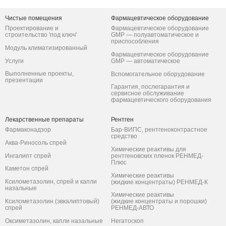
Чистые помещения
Фармацевтическое оборудование
Проектирование и
Фармацевтическое оборудование
строительство 'под ключ'
GMP — полуавтоматическое и
приспособления
Модуль климатизированный
Фармацевтическое оборудование
Услуги
GMP — автоматическое
Выполненные проекты,
Вспомогательное оборудование
презентации
Гарантия, послегарантия и
сервисное обслуживание
фармацевтического оборудования
Лекарственные препараты
Рентген
Фармаконадзор
Бар-ВИПС, рентгеноконтрастное
средство
Аква-Риносоль спрей
Химические реактивы для
Ингалипт спрей
рентгеновских пленок РЕНМЕД-
Плюс
Каметон спрей
Химические реактивы
Ксилометазолин, спрей и капли
(жидкие концентраты) РЕНМЕД-К
назальные
Химические реактивы
Ксилометазолин (эвкалиптовый)
(жидкие концентраты и порошки)
спрей
РЕНМЕД-АВТО
Оксиметазолин, капли назальные
Негатоскоп