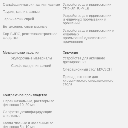
Сульфацил-натрия, капли глазные
Устройство для ирригоскопии
УИс-ВИПС-МЕД
Таурин, капли глазные
Устройство для ирригоскопии
Тербинафин спрей
и кишечных промываний и
орошений
Бетаксолол, капли глазные
Устройства для ирригоскопии и
Бар-ВИПС, рентгеноконтрастное
кишечных
средство
промываний однократного
применения
Медицинские изделия
Хирургия
Укупорочные материалы
Устройства для активного
дренирования
Салфетки для инъекций
Операционный стол МХСсСП
Принадлежности для
хирургического операционного
стола
Контрактное производство
Спреи назальные, растворы во
флаконах 10; 20 мл
Салфетки дезинфицирующие
спиртовые
Капли глазные и назальные во
флаконах 5 и 10 мл