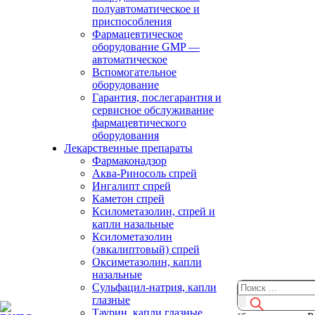
полуавтоматическое и
приспособления
Фармацевтическое
оборудование GMP —
автоматическое
Вспомогательное
оборудование
Гарантия, послегарантия и
сервисное обслуживание
фармацевтического
оборудования
Лекарственные препараты
Фармаконадзор
Аква-Риносоль спрей
Ингалипт спрей
Каметон спрей
Ксилометазолин, спрей и
капли назальные
Ксилометазолин
(эвкалиптовый) спрей
Оксиметазолин, капли
назальные
Сульфацил-натрия, капли
глазные
Таурин, капли глазные