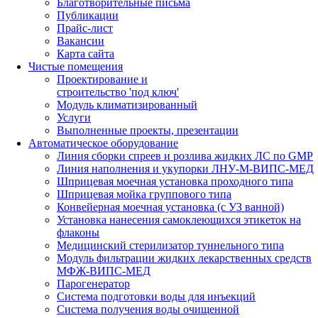
Благотворительные письма
Публикации
Прайс-лист
Вакансии
Карта сайта
Чистые помещения
Проектирование и
строительство 'под ключ'
Модуль климатизированный
Услуги
Выполненные проекты, презентации
Автоматическое оборудование
Линия сборки спреев и розлива жидких ЛС по GMP
Линия наполнения и укупорки ЛНУ-М-ВИПС-МЕД
Шприцевая моечная установка проходного типа
Шприцевая мойка группового типа
Конвейерная моечная установка (с УЗ ванной)
Установка нанесения самоклеющихся этикеток на
флаконы
Медицинский стерилизатор туннельного типа
Модуль фильтрации жидких лекарственных средств
МФЖ-ВИПС-МЕД
Парогенератор
Система подготовки воды для инъекций
Система получения воды очищенной