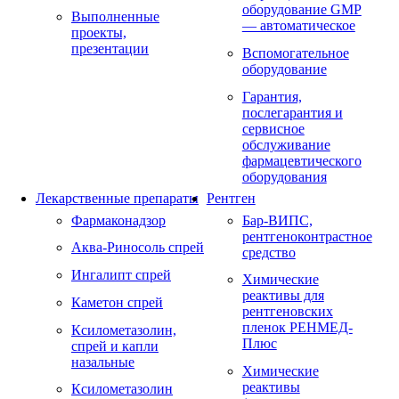
оборудование GMP
Выполненные
— автоматическое
проекты,
презентации
Вспомогательное
оборудование
Гарантия,
послегарантия и
сервисное
обслуживание
фармацевтического
оборудования
Лекарственные препараты
Рентген
Фармаконадзор
Бар-ВИПС,
рентгеноконтрастное
Аква-Риносоль спрей
средство
Ингалипт спрей
Химические
реактивы для
Каметон спрей
рентгеновских
пленок РЕНМЕД-
Ксилометазолин,
Плюс
спрей и капли
назальные
Химические
реактивы
Ксилометазолин