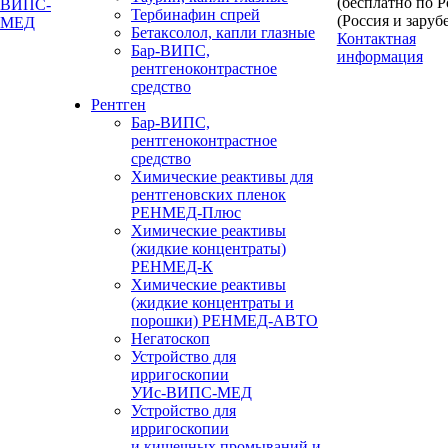
(бесплатно по 
Тербинафин спрей
(Россия и заруб
Бетаксолол, капли глазные
Контактная
Бар-ВИПС,
информация
рентгеноконтрастное
средство
Рентген
Бар-ВИПС,
рентгеноконтрастное
средство
Химические реактивы для
рентгеновских пленок
РЕНМЕД-Плюс
Химические реактивы
(жидкие концентраты)
РЕНМЕД-К
Химические реактивы
(жидкие концентраты и
порошки) РЕНМЕД-АВТО
Негатоскоп
Устройство для
ирригоскопии
УИс-ВИПС-МЕД
Устройство для
ирригоскопии
и кишечных промываний и