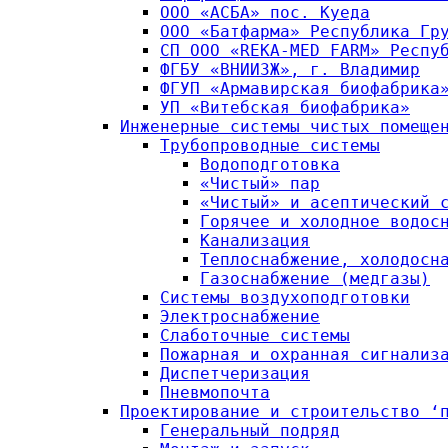
ООО «АСБА» пос. Куеда
ООО «Батфарма» Республика Гр
СП ООО «REKA-MED FARM» Респу
ФГБУ «ВНИИЗЖ», г. Владимир
ФГУП «Армавирская биофабрика
УП «Витебская биофабрика»
Инженерные системы чистых помеще
Трубопроводные системы
Водоподготовка
«Чистый» пар
«Чистый» и асептический 
Горячее и холодное водос
Канализация
Теплоснабжение, холодосн
Газоснабжение (медгазы)
Системы воздухоподготовки
Электроснабжение
Слаботочные системы
Пожарная и охранная сигнализ
Диспетчеризация
Пневмопочта
Проектирование и строительство ‘
Генеральный подряд