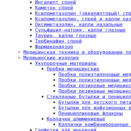
Ингалипт спрей
Каметон спрей
Ксилометазолин (эвкалиптовый) сп
Ксилометазолин, спрей и капли на
Оксиметазолин, капли назальные
Сульфацил-натрия, капли глазные
Таурин, капли глазные
Тербинафин спрей
Фармаконадзор
Медицинская техника и оборудование п
Медицинские изделия
Укупорочные материалы
Пробки медицинские
Пробки полиэтиленовые ме
Пробки полиэтиленовые ме
Пробки резиновые медицин
Пробки резиновые медицин
Стеклянные бутылки и пеницил
Бутылки для детского пит
Бутылки для инфузионных 
Пенициллиновые флаконы
Колпачки алюминиевые
Колпачки комбинированные
Салфетки для инъекций