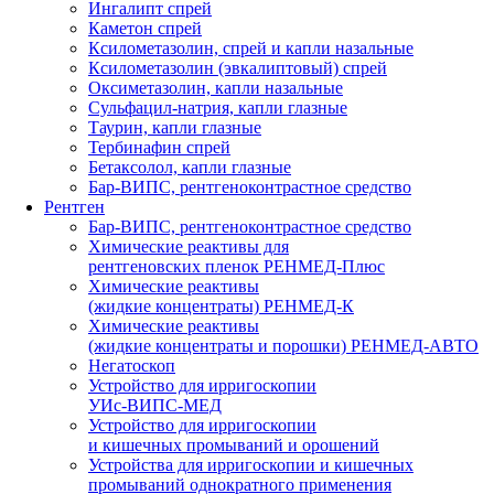
Ингалипт спрей
Каметон спрей
Ксилометазолин, спрей и капли назальные
Ксилометазолин (эвкалиптовый) спрей
Оксиметазолин, капли назальные
Сульфацил-натрия, капли глазные
Таурин, капли глазные
Тербинафин спрей
Бетаксолол, капли глазные
Бар-ВИПС, рентгеноконтрастное средство
Рентген
Бар-ВИПС, рентгеноконтрастное средство
Химические реактивы для
рентгеновских пленок РЕНМЕД-Плюс
Химические реактивы
(жидкие концентраты) РЕНМЕД-К
Химические реактивы
(жидкие концентраты и порошки) РЕНМЕД-АВТО
Негатоскоп
Устройство для ирригоскопии
УИс-ВИПС-МЕД
Устройство для ирригоскопии
и кишечных промываний и орошений
Устройства для ирригоскопии и кишечных
промываний однократного применения