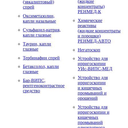
(жидкие
(эвкалиптовый)
концентраты)
спрей
РЕНМЕД-К
Оксиметазолин,
Химические
капли назальные
реактивы
Сульфацил-натрия,
(жидкие концентраты
капли глазные
и порошки)
РЕНМЕД-АВТО
Таурин, капли
глазные
Негатоскоп
Тербинафин спрей
Устройство для
ирригоскопии
Бетаксолол, капли
УИс-ВИПС-МЕД
глазные
Устройство для
Бар-ВИПС,
ирригоскопии
рентгеноконтрастное
и кишечных
средство
промываний и
орошений
Устройства для
ирригоскопии и
кишечных
промываний
однократного