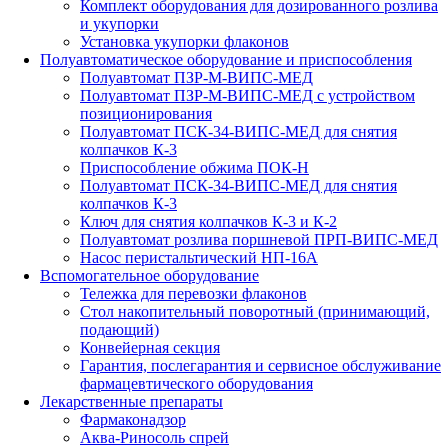
Комплект оборудования для дозированного розлива
и укупорки
Установка укупорки флаконов
Полуавтоматическое оборудование и приспособления
Полуавтомат ПЗР-М-ВИПС-МЕД
Полуавтомат ПЗР-М-ВИПС-МЕД с устройством
позиционирования
Полуавтомат ПСК-34-ВИПС-МЕД для снятия
колпачков К-3
Приспособление обжима ПОК-Н
Полуавтомат ПСК-34-ВИПС-МЕД для снятия
колпачков К-3
Ключ для снятия колпачков К-3 и К-2
Полуавтомат розлива поршневой ПРП-ВИПС-МЕД
Насос перистальтический НП-16А
Вспомогательное оборудование
Тележка для перевозки флаконов
Стол накопительный поворотный (принимающий,
подающий)
Конвейерная секция
Гарантия, послегарантия и сервисное обслуживание
фармацевтического оборудования
Лекарственные препараты
Фармаконадзор
Аква-Риносоль спрей