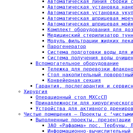
Автоматическая линия сборки 
Автоматическая установка нан
Автоматическая установка уку
Автоматическая шприцевая мое
Автоматическая шприцевая мой
Комплект оборудования для до
Медицинский стерилизатор тун
Модуль фильтрации жидких лек
Парогенератор
Система подготовки воды для 
Система получения воды очище
Вспомогательное оборудование
Тележка для перевозки флакон
Стол накопительный поворотны
Конвейерная секция
Гарантия, послегарантия и сервис
Хирургия
Операционный стол МХСсСП
Принадлежности для хирургическог
Устройства для активного дрениро
Чистые помещения — Проекты с ‘чистым
Выполненные проекты, презентации
ЗАО «Рафарма» пос. Тербуны, 
Информационно-вычислительный