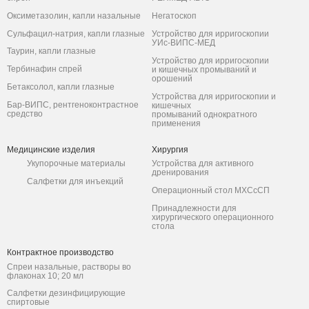
Оксиметазолин, капли назальные
Негатоскоп
Сульфацил-натрия, капли глазные
Устройство для ирригоскопии
УИс-ВИПС-МЕД
Таурин, капли глазные
Устройство для ирригоскопии
Тербинафин спрей
и кишечных промываний и
орошений
Бетаксолол, капли глазные
Устройства для ирригоскопии и
Бар-ВИПС, рентгеноконтрастное
кишечных
средство
промываний однократного
применения
Медицинские изделия
Хирургия
Укупорочные материалы
Устройства для активного
дренирования
Салфетки для инъекций
Операционный стол МХСсСП
Принадлежности для
хирургического операционного
стола
Контрактное производство
Спреи назальные, растворы во
флаконах 10; 20 мл
Салфетки дезинфицирующие
спиртовые