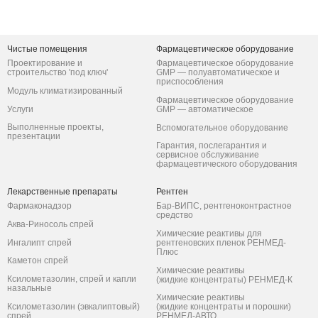
Чистые помещения
Фармацевтическое оборудование
Проектирование и
Фармацевтическое оборудование
строительство 'под ключ'
GMP — полуавтоматическое и
приспособления
Модуль климатизированный
Фармацевтическое оборудование
Услуги
GMP — автоматическое
Выполненные проекты,
Вспомогательное оборудование
презентации
Гарантия, послегарантия и
сервисное обслуживание
фармацевтического оборудования
Лекарственные препараты
Рентген
Фармаконадзор
Бар-ВИПС, рентгеноконтрастное
средство
Аква-Риносоль спрей
Химические реактивы для
Ингалипт спрей
рентгеновских пленок РЕНМЕД-
Плюс
Каметон спрей
Химические реактивы
Ксилометазолин, спрей и капли
(жидкие концентраты) РЕНМЕД-К
назальные
Химические реактивы
Ксилометазолин (эвкалиптовый)
(жидкие концентраты и порошки)
спрей
РЕНМЕД-АВТО