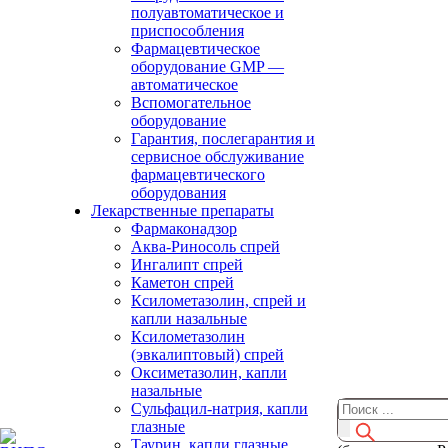
полуавтоматическое и
приспособления
Фармацевтическое
оборудование GMP —
автоматическое
Вспомогательное
оборудование
Гарантия, послегарантия и
сервисное обслуживание
фармацевтического
оборудования
Лекарственные препараты
Фармаконадзор
Аква-Риносоль спрей
Ингалипт спрей
Каметон спрей
Ксилометазолин, спрей и
капли назальные
Ксилометазолин
(эвкалиптовый) спрей
Оксиметазолин, капли
назальные
Сульфацил-натрия, капли
глазные
Таурин, капли глазные