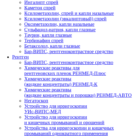
Ингалипт спрей
Каметон спрей
Ксилометазолин, спрей и капли назальные
Ксилометазолин (эвкалиптовый) спрей
Оксиметазолин, капли назальные
Сульфацил-натрия, капли глазные
Таурин, капли глазные
Тербинафин спрей
Бетаксолол, капли глазные
Бар-ВИПС, рентгеноконтрастное средство
Рентген
Бар-ВИПС, рентгеноконтрастное средство
Химические реактивы для
рентгеновских пленок РЕНМЕД-Плюс
Химические реактивы
(жидкие концентраты) РЕНМЕД-К
Химические реактивы
(жидкие концентраты и порошки) РЕНМЕД-АВТО
Негатоскоп
Устройство для ирригоскопии
УИс-ВИПС-МЕД
Устройство для ирригоскопии
и кишечных промываний и орошений
Устройства для ирригоскопии и кишечных
промываний однократного применения