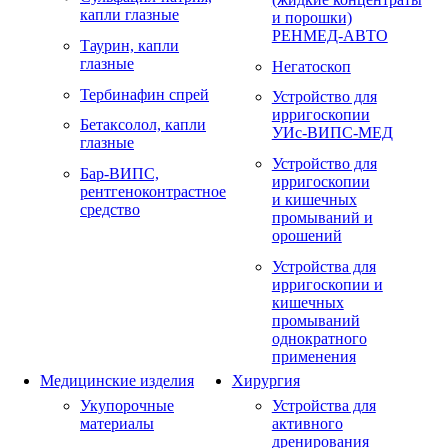
капли глазные
и порошки)
РЕНМЕД-АВТО
Таурин, капли
глазные
Негатоскоп
Тербинафин спрей
Устройство для
ирригоскопии
Бетаксолол, капли
УИс-ВИПС-МЕД
глазные
Устройство для
Бар-ВИПС,
ирригоскопии
рентгеноконтрастное
и кишечных
средство
промываний и
орошений
Устройства для
ирригоскопии и
кишечных
промываний
однократного
применения
Медицинские изделия
Хирургия
Укупорочные
Устройства для
материалы
активного
дренирования