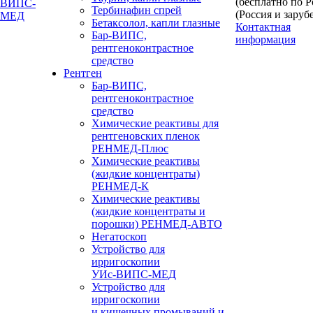
(бесплатно по 
Тербинафин спрей
(Россия и заруб
Бетаксолол, капли глазные
Контактная
Бар-ВИПС,
информация
рентгеноконтрастное
средство
Рентген
Бар-ВИПС,
рентгеноконтрастное
средство
Химические реактивы для
рентгеновских пленок
РЕНМЕД-Плюс
Химические реактивы
(жидкие концентраты)
РЕНМЕД-К
Химические реактивы
(жидкие концентраты и
порошки) РЕНМЕД-АВТО
Негатоскоп
Устройство для
ирригоскопии
УИс-ВИПС-МЕД
Устройство для
ирригоскопии
и кишечных промываний и