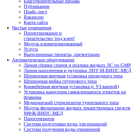
Благотворительные письма
Публикации
Прайс-лист
Вакансии
Карта сайта
Чистые помещения
Проектирование и
строительство 'под ключ'
Модуль климатизированный
Услуги
Выполненные проекты, презентации
Автоматическое оборудование
Линия сборки спреев и розлива жидких ЛС по GMP
Линия наполнения и укупорки ЛНУ-М-ВИПС-МЕД
Шприцевая моечная установка проходного типа
Шприцевая мойка группового типа
Конвейерная моечная установка (с УЗ ванной)
Установка нанесения самоклеющихся этикеток на
флаконы
Медицинский стерилизатор туннельного типа
Модуль фильтрации жидких лекарственных средств
МФЖ-ВИПС-МЕД
Парогенератор
Система подготовки воды для инъекций
Система получения воды очищенной