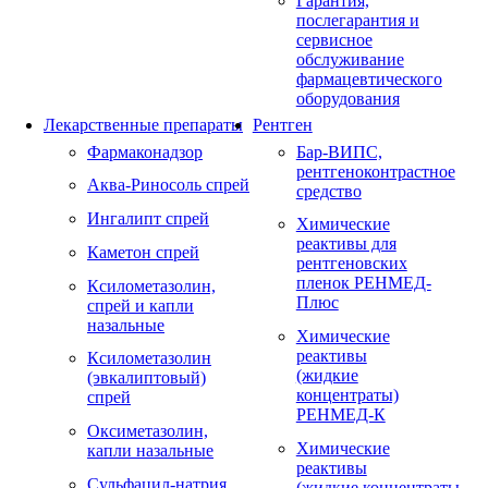
Гарантия,
послегарантия и
сервисное
обслуживание
фармацевтического
оборудования
Лекарственные препараты
Рентген
Фармаконадзор
Бар-ВИПС,
рентгеноконтрастное
Аква-Риносоль спрей
средство
Ингалипт спрей
Химические
реактивы для
Каметон спрей
рентгеновских
пленок РЕНМЕД-
Ксилометазолин,
Плюс
спрей и капли
назальные
Химические
реактивы
Ксилометазолин
(жидкие
(эвкалиптовый)
концентраты)
спрей
РЕНМЕД-К
Оксиметазолин,
Химические
капли назальные
реактивы
Сульфацил-натрия,
(жидкие концентраты