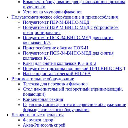
Комплект оборудования для дозированного розлива
и укупорки
Установка укупорки флаконов
Полуавтоматическое оборудование и приспособления
Полуавтомат ПЗР-М-ВИПС-МЕД
Полуавтомат ПЗР-М-ВИПС-МЕД с устройством
позиционирования
Полуавтомат ПСК-34-ВИПС-МЕД для снятия
колпачков К-3
Приспособление обжима ПОК-Н
Полуавтомат ПСК-34-ВИПС-МЕД для снятия
колпачков К-3
Ключ для снятия колпачков К-3 и К-2
Полуавтомат розлива поршневой ПРП-ВИПС-МЕД
Насос перистальтический НП-16А
Вспомогательное оборудование
Тележка для перевозки флаконов
Стол накопительный поворотный (принимающий,
подающий)
Конвейерная секция
Гарантия, послегарантия и сервисное обслуживание
фармацевтического оборудования
Лекарственные препараты
Фармаконадзор
Аква-Риносоль спрей