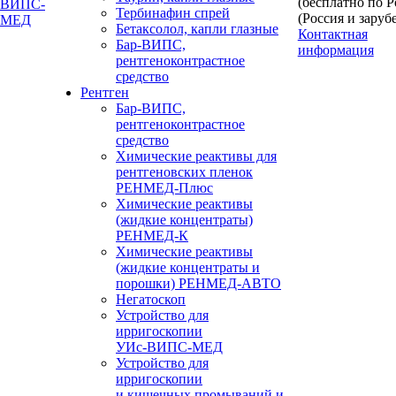
(бесплатно по 
Тербинафин спрей
(Россия и заруб
Бетаксолол, капли глазные
Контактная
Бар-ВИПС,
информация
рентгеноконтрастное
средство
Рентген
Бар-ВИПС,
рентгеноконтрастное
средство
Химические реактивы для
рентгеновских пленок
РЕНМЕД-Плюс
Химические реактивы
(жидкие концентраты)
РЕНМЕД-К
Химические реактивы
(жидкие концентраты и
порошки) РЕНМЕД-АВТО
Негатоскоп
Устройство для
ирригоскопии
УИс-ВИПС-МЕД
Устройство для
ирригоскопии
и кишечных промываний и