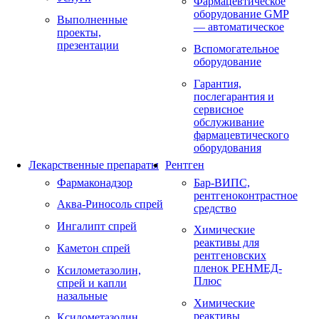
Фармацевтическое
оборудование GMP
Выполненные
— автоматическое
проекты,
презентации
Вспомогательное
оборудование
Гарантия,
послегарантия и
сервисное
обслуживание
фармацевтического
оборудования
Лекарственные препараты
Рентген
Фармаконадзор
Бар-ВИПС,
рентгеноконтрастное
Аква-Риносоль спрей
средство
Ингалипт спрей
Химические
реактивы для
Каметон спрей
рентгеновских
пленок РЕНМЕД-
Ксилометазолин,
Плюс
спрей и капли
назальные
Химические
реактивы
Ксилометазолин