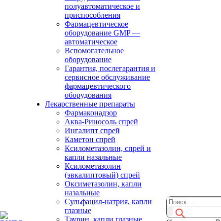
полуавтоматическое и
приспособления
Фармацевтическое
оборудование GMP —
автоматическое
Вспомогательное
оборудование
Гарантия, послегарантия и
сервисное обслуживание
фармацевтического
оборудования
Лекарственные препараты
Фармаконадзор
Аква-Риносоль спрей
Ингалипт спрей
Каметон спрей
Ксилометазолин, спрей и
капли назальные
Ксилометазолин
(эвкалиптовый) спрей
Оксиметазолин, капли
назальные
Сульфацил-натрия, капли
глазные
Таурин, капли глазные