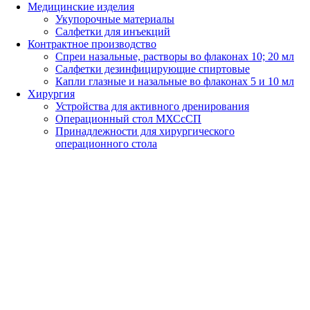
Медицинские изделия
Укупорочные материалы
Салфетки для инъекций
Контрактное производство
Спреи назальные, растворы во флаконах 10; 20 мл
Салфетки дезинфицирующие спиртовые
Капли глазные и назальные во флаконах 5 и 10 мл
Хирургия
Устройства для активного дренирования
Операционный стол МХСсСП
Принадлежности для хирургического
операционного стола
МНОГОФУНКЦИОНАЛЬНЫЕ
ОПЕРАЦИОННЫЕ СТОЛЫ
С СИСТЕМОЙ ПРИВОДОВ