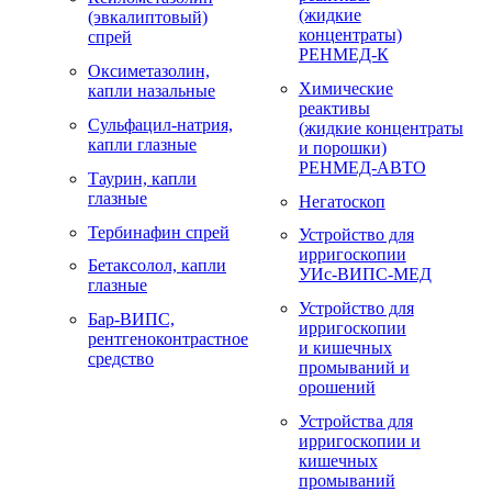
(жидкие
(эвкалиптовый)
концентраты)
спрей
РЕНМЕД-К
Оксиметазолин,
Химические
капли назальные
реактивы
Сульфацил-натрия,
(жидкие концентраты
капли глазные
и порошки)
РЕНМЕД-АВТО
Таурин, капли
глазные
Негатоскоп
Тербинафин спрей
Устройство для
ирригоскопии
Бетаксолол, капли
УИс-ВИПС-МЕД
глазные
Устройство для
Бар-ВИПС,
ирригоскопии
рентгеноконтрастное
и кишечных
средство
промываний и
орошений
Устройства для
ирригоскопии и
кишечных
промываний