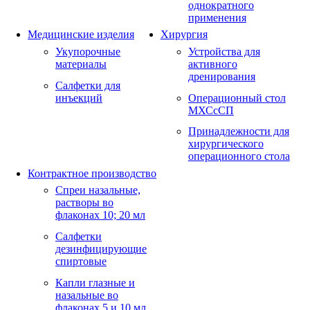
однократного
применения
Медицинские изделия
Хирургия
Укупорочные
Устройства для
материалы
активного
дренирования
Салфетки для
инъекций
Операционный стол
МХСсСП
Принадлежности для
хирургического
операционного стола
Контрактное производство
Спреи назальные,
растворы во
флаконах 10; 20 мл
Салфетки
дезинфицирующие
спиртовые
Капли глазные и
назальные во
флаконах 5 и 10 мл