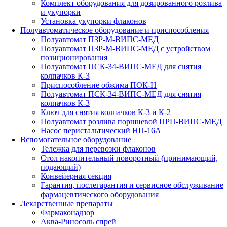
Комплект оборудования для дозированного розлива
и укупорки
Установка укупорки флаконов
Полуавтоматическое оборудование и приспособления
Полуавтомат ПЗР-М-ВИПС-МЕД
Полуавтомат ПЗР-М-ВИПС-МЕД с устройством
позиционирования
Полуавтомат ПСК-34-ВИПС-МЕД для снятия
колпачков К-3
Приспособление обжима ПОК-Н
Полуавтомат ПСК-34-ВИПС-МЕД для снятия
колпачков К-3
Ключ для снятия колпачков К-3 и К-2
Полуавтомат розлива поршневой ПРП-ВИПС-МЕД
Насос перистальтический НП-16А
Вспомогательное оборудование
Тележка для перевозки флаконов
Стол накопительный поворотный (принимающий,
подающий)
Конвейерная секция
Гарантия, послегарантия и сервисное обслуживание
фармацевтического оборудования
Лекарственные препараты
Фармаконадзор
Аква-Риносоль спрей