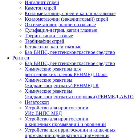
Ингалипт спрей
Каметон спрей
Ксилометазолин, спрей и капли назальные
Ксилометазолин (эвкалиптовый) спрей
Оксиметазолин, капли назальные
Сульфацил-натрия, капли глазные
Таурин, капли глазные
Тербинафин спрей
Бетаксолол, капли глазные
Бар-ВИПС, рентгеноконтрастное средство
Рентген
Бар-ВИПС, рентгеноконтрастное средство
Химические реактивы для
рентгеновских пленок РЕНМЕД-Плюс
Химические реактивы
(жидкие концентраты) РЕНМЕД-К
Химические реактивы
(жидкие концентраты и порошки) РЕНМЕД-АВТО
Негатоскоп
Устройство для ирригоскопии
УИс-ВИПС-МЕД
Устройство для ирригоскопии
и кишечных промываний и орошений
Устройства для ирригоскопии и кишечных
промываний однократного применения