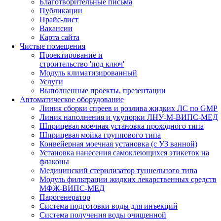
Благотворительные письма
Публикации
Прайс-лист
Вакансии
Карта сайта
Чистые помещения
Проектирование и
строительство 'под ключ'
Модуль климатизированный
Услуги
Выполненные проекты, презентации
Автоматическое оборудование
Линия сборки спреев и розлива жидких ЛС по GMP
Линия наполнения и укупорки ЛНУ-М-ВИПС-МЕД
Шприцевая моечная установка проходного типа
Шприцевая мойка группового типа
Конвейерная моечная установка (с УЗ ванной)
Установка нанесения самоклеющихся этикеток на
флаконы
Медицинский стерилизатор туннельного типа
Модуль фильтрации жидких лекарственных средств
МФЖ-ВИПС-МЕД
Парогенератор
Система подготовки воды для инъекций
Система получения воды очищенной