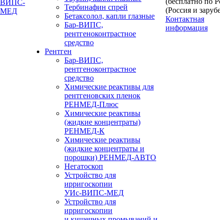
(бесплатно по 
Тербинафин спрей
(Россия и заруб
Бетаксолол, капли глазные
Контактная
Бар-ВИПС,
информация
рентгеноконтрастное
средство
Рентген
Бар-ВИПС,
рентгеноконтрастное
средство
Химические реактивы для
рентгеновских пленок
РЕНМЕД-Плюс
Химические реактивы
(жидкие концентраты)
РЕНМЕД-К
Химические реактивы
(жидкие концентраты и
порошки) РЕНМЕД-АВТО
Негатоскоп
Устройство для
ирригоскопии
УИс-ВИПС-МЕД
Устройство для
ирригоскопии
и кишечных промываний и