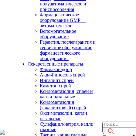
полуавтоматическое и
приспособления
Фармацевтическое
оборудование GMP —
автоматическое
Вспомогательное
оборудование
Гарантия, послегарантия и
сервисное обслуживание
фармацевтического
оборудования
Лекарственные препараты
Фармаконадзор
Аква-Риносоль спрей
Ингалипт спрей
Каметон спрей
Ксилометазолин, спрей и
капли назальные
Ксилометазолин
(эвкалиптовый) спрей
Оксиметазолин, капли
назальные
Сульфацил-натрия, капли
глазные
Таурин, капли глазные