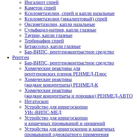
Ингалипт спрей
Каметон спрей
Ксилометазолин, спрей и капли назальные
Ксилометазолин (эвкалиптовый) спрей
Оксиметазолин, капли назальные
Сульфацил-натрия, капли глазные
Таурин, капли глазные
Тербинафин спрей
Бетаксолол, капли глазные
Бар-ВИПС, рентгеноконтрастное средство
Рентген
Бар-ВИПС, рентгеноконтрастное средство
Химические реактивы для
рентгеновских пленок РЕНМЕД-Плюс
Химические реактивы
(жидкие концентраты) РЕНМЕД-К
Химические реактивы
(жидкие концентраты и порошки) РЕНМЕД-АВТО
Негатоскоп
Устройство для ирригоскопии
УИс-ВИПС-МЕД
Устройство для ирригоскопии
и кишечных промываний и орошений
Устройства для ирригоскопии и кишечных
промываний однократного применения