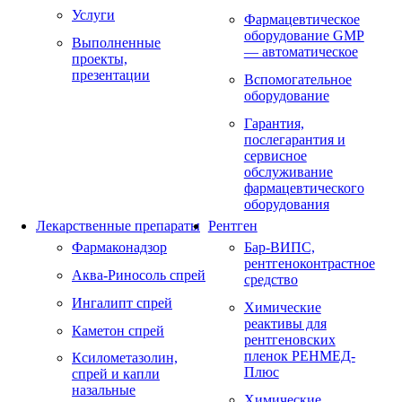
Услуги
Фармацевтическое
оборудование GMP
Выполненные
— автоматическое
проекты,
презентации
Вспомогательное
оборудование
Гарантия,
послегарантия и
сервисное
обслуживание
фармацевтического
оборудования
Лекарственные препараты
Рентген
Фармаконадзор
Бар-ВИПС,
рентгеноконтрастное
Аква-Риносоль спрей
средство
Ингалипт спрей
Химические
реактивы для
Каметон спрей
рентгеновских
пленок РЕНМЕД-
Ксилометазолин,
Плюс
спрей и капли
назальные
Химические