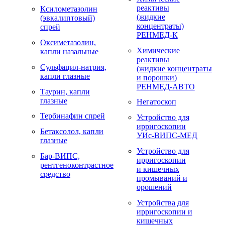
реактивы
Ксилометазолин
(жидкие
(эвкалиптовый)
концентраты)
спрей
РЕНМЕД-К
Оксиметазолин,
Химические
капли назальные
реактивы
Сульфацил-натрия,
(жидкие концентраты
капли глазные
и порошки)
РЕНМЕД-АВТО
Таурин, капли
глазные
Негатоскоп
Тербинафин спрей
Устройство для
ирригоскопии
Бетаксолол, капли
УИс-ВИПС-МЕД
глазные
Устройство для
Бар-ВИПС,
ирригоскопии
рентгеноконтрастное
и кишечных
средство
промываний и
орошений
Устройства для
ирригоскопии и
кишечных