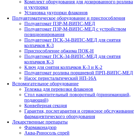
Комплект оборудования для дозированного розлива
и укупорки
Установка укупорки флаконов
Полуавтоматическое оборудование и приспособления
Полуавтомат ПЗР-М-ВИПС-МЕД
Полуавтомат ПЗР-М-ВИПС-МЕД с устройством
позиционирования
Полуавтомат ПСК-34-ВИПС-МЕД для снятия
колпачков К-3
Приспособление обжима ПОК-Н
Полуавтомат ПСК-34-ВИПС-МЕД для снятия
колпачков К-3
Ключ для снятия колпачков К-3 и К-2
Полуавтомат розлива поршневой ПРП-ВИПС-МЕД
Насос перистальтический НП-16А
Вспомогательное оборудование
Тележка для перевозки флаконов
Стол накопительный поворотный (принимающий,
подающий)
Конвейерная секция
Гарантия, послегарантия и сервисное обслуживание
фармацевтического оборудования
Лекарственные препараты
Фармаконадзор
Аква-Риносоль спрей