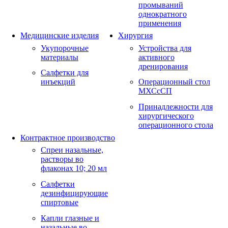
промываний
однократного
применения
Медицинские изделия
Хирургия
Укупорочные
Устройства для
материалы
активного
дренирования
Салфетки для
инъекций
Операционный стол
МХСсСП
Принадлежности для
хирургического
операционного стола
Контрактное производство
Спреи назальные,
растворы во
флаконах 10; 20 мл
Салфетки
дезинфицирующие
спиртовые
Капли глазные и
назальные во