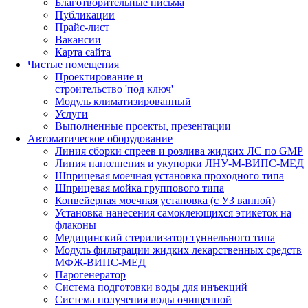
Благотворительные письма
Публикации
Прайс-лист
Вакансии
Карта сайта
Чистые помещения
Проектирование и
строительство 'под ключ'
Модуль климатизированный
Услуги
Выполненные проекты, презентации
Автоматическое оборудование
Линия сборки спреев и розлива жидких ЛС по GMP
Линия наполнения и укупорки ЛНУ-М-ВИПС-МЕД
Шприцевая моечная установка проходного типа
Шприцевая мойка группового типа
Конвейерная моечная установка (с УЗ ванной)
Установка нанесения самоклеющихся этикеток на
флаконы
Медицинский стерилизатор туннельного типа
Модуль фильтрации жидких лекарственных средств
МФЖ-ВИПС-МЕД
Парогенератор
Система подготовки воды для инъекций
Система получения воды очищенной