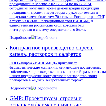
проходившей в Москве с 02.12.2024 по 06.12.2024,
сотрудники компании кроме демонстрации продукции
предприятия провели переговоры с руководителями и
представителями более чем 70 фирм из России, стран СНГ,
а также из Китая. Операционный стол ВИПС-МЕД
единственный российский стол, который был
интегрирован в систему операционного блока.
Подробности
Контрактное производство спреев,
капель, растворов и салфеток
ООО «Фирма «ВИПС-МЕД» приглашает
фармацевтические компании, не имеющие достаточных
собственных производственных мощностей, разместить на
нашем предприятии контрактное производство своих
препаратов в жидких лекарственных формах.
Подробности
GMP: Проектируем, строим и
оснащаем фармацевтические