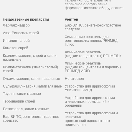
Гарантия, послегарантия и
сервисное обслуживание
фармацевтического оборудования
Лекарственные препараты
Рентген
Фармаконадзор
Бар-ВИПС, рентгеноконтрастное
средство
Аква-Риносоль спрей
Химические реактивы для
Ингалипт спрей
рентгеновских пленок РЕНМЕД-
Плюс
Каметон спрей
Химические реактивы
Ксилометазолин, спрей и капли
(жидкие концентраты) РЕНМЕД-К
назальные
Химические реактивы
Ксилометазолин (эвкалиптовый)
(жидкие концентраты и порошки)
спрей
РЕНМЕД-АВТО
Оксиметазолин, капли назальные
Негатоскоп
Сульфацил-натрия, капли глазные
Устройство для ирригоскопии
УИс-ВИПС-МЕД
Таурин, капли глазные
Устройство для ирригоскопии
Тербинафин спрей
и кишечных промываний и
орошений
Бетаксолол, капли глазные
Устройства для ирригоскопии и
Бар-ВИПС, рентгеноконтрастное
кишечных
средство
промываний однократного
применения