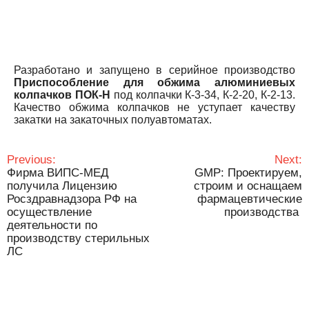
Разработано и запущено в серийное производство
Приспособление для обжима алюминиевых
колпачков ПОК-Н
под колпачки К-3-34, К-2-20, К-2-13.
Качество обжима колпачков не уступает качеству
закатки на закаточных полуавтоматах.
НАВИГАЦИЯ
Previous:
Next:
ПО
Фирма ВИПС-МЕД
GMP: Проектируем,
ЗАПИСЯМ
получила Лицензию
строим и оснащаем
Росздравнадзора РФ на
фармацевтические
осуществление
производства
деятельности по
производству стерильных
ЛС
МНОГОФУНКЦИОНАЛЬНЫЕ
ОПЕРАЦИОННЫЕ СТОЛЫ