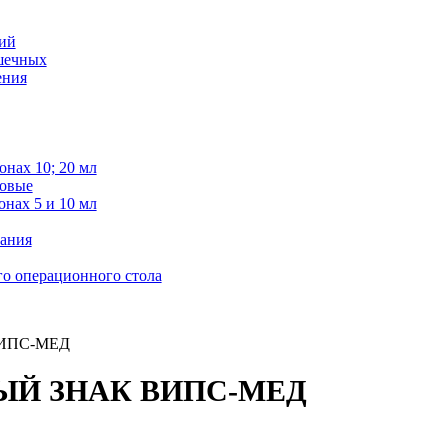
ий
ишечных
ения
онах 10; 20 мл
овые
онах 5 и 10 мл
вания
о операционного стола
ИПС-МЕД
ЫЙ ЗНАК ВИПС-МЕД