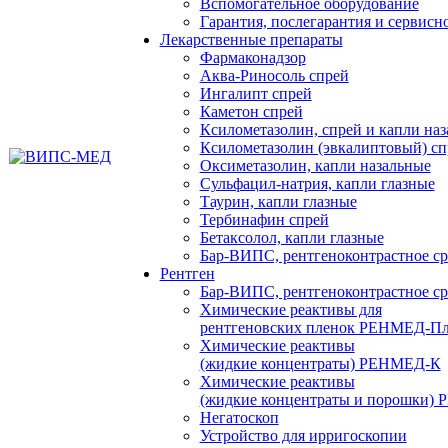
Вспомогательное оборудование
Гарантия, послегарантия и сервис
Лекарственные препараты
Фармаконадзор
Аква-Риносоль спрей
Ингалипт спрей
Каметон спрей
Ксилометазолин, спрей и капли на
Ксилометазолин (эвкалиптовый) сп
Оксиметазолин, капли назальные
Сульфацил-натрия, капли глазные
Таурин, капли глазные
Тербинафин спрей
Бетаксолол, капли глазные
Бар-ВИПС, рентгеноконтрастное ср
Рентген
Бар-ВИПС, рентгеноконтрастное ср
Химические реактивы для
рентгеновских пленок РЕНМЕД-П
Химические реактивы
(жидкие концентраты) РЕНМЕД-К
Химические реактивы
(жидкие концентраты и порошки
Негатоскоп
Устройство для ирригоскопии