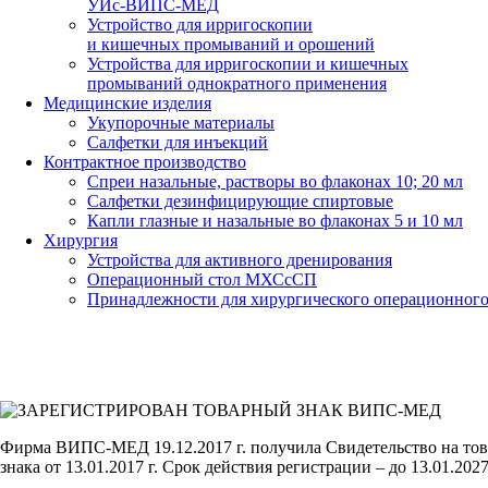
УИс-ВИПС-МЕД
Устройство для ирригоскопии
и кишечных промываний и орошений
Устройства для ирригоскопии и кишечных
промываний однократного применения
Медицинские изделия
Укупорочные материалы
Салфетки для инъекций
Контрактное производство
Спреи назальные, растворы во флаконах 10; 20 мл
Салфетки дезинфицирующие спиртовые
Капли глазные и назальные во флаконах 5 и 10 мл
Хирургия
Устройства для активного дренирования
Операционный стол МХСсСП
Принадлежности для хирургического операционного
Фирма ВИПС-МЕД 19.12.2017 г. получила Свидетельство на тов
знака от 13.01.2017 г. Срок действия регистрации – до 13.01.2027