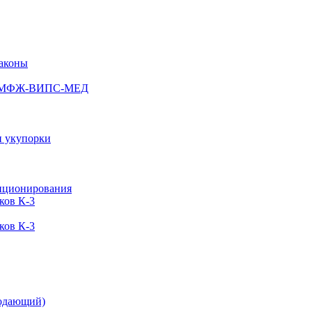
лаконы
ств МФЖ-ВИПС-МЕД
и укупорки
иционирования
ков К-3
ков К-3
одающий)