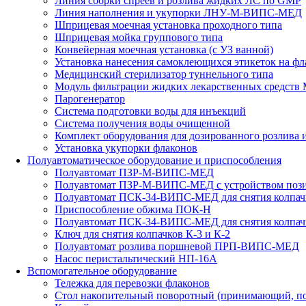
Линия сборки спреев и розлива жидких ЛС по GMP
Линия наполнения и укупорки ЛНУ-М-ВИПС-МЕД
Шприцевая моечная установка проходного типа
Шприцевая мойка группового типа
Конвейерная моечная установка (с УЗ ванной)
Установка нанесения самоклеющихся этикеток на ф
Медицинский стерилизатор туннельного типа
Модуль фильтрации жидких лекарственных сред
Парогенератор
Система подготовки воды для инъекций
Система получения воды очищенной
Комплект оборудования для дозированного розлива 
Установка укупорки флаконов
Полуавтоматическое оборудование и приспособления
Полуавтомат ПЗР-М-ВИПС-МЕД
Полуавтомат ПЗР-М-ВИПС-МЕД с устройством поз
Полуавтомат ПСК-34-ВИПС-МЕД для снятия колпач
Приспособление обжима ПОК-Н
Полуавтомат ПСК-34-ВИПС-МЕД для снятия колпач
Ключ для снятия колпачков К-3 и К-2
Полуавтомат розлива поршневой ПРП-ВИПС-МЕД
Насос перистальтический НП-16А
Вспомогательное оборудование
Тележка для перевозки флаконов
Стол накопительный поворотный (принимающий, п