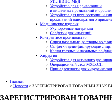
УИс-ВИПС-МЕД
Устройство для ирригоскопии
и кишечных промываний и орошен
Устройства для ирригоскопии и к
промываний однократного примен
Медицинские изделия
Укупорочные материалы
Салфетки для инъекций
Контрактное производство
Спреи назальные, растворы во флак
Салфетки дезинфицирующие спирт
Капли глазные и назальные во флак
Хирургия
Устройства для активного дрениро
Операционный стол МХСсСП
Принадлежности для хирургическог
Главная
>
Новости
> ЗАРЕГИСТРИРОВАН ТОВАРНЫЙ ЗНАК В
ЗАРЕГИСТРИРОВАН ТОВАРН