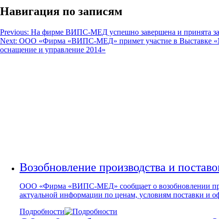
Навигация по записям
Previous:
На фирме ВИПС-МЕД успешно завершена и принята з
Next:
ООО «Фирма «ВИПС-МЕД» примет участие в Выставке «Ме
оснащение и управление 2014»
МНОГОФУНКЦИОНАЛЬНЫЕ
ОПЕРАЦИОННЫЕ СТОЛЫ
С СИСТЕМОЙ ПРИВОДОВ (МХСССП
Возобновление производства и постав
ООО «Фирма «ВИПС-МЕД» сообщает о возобновлении произ
актуальной информации по ценам, условиям поставки и оф
Подробности