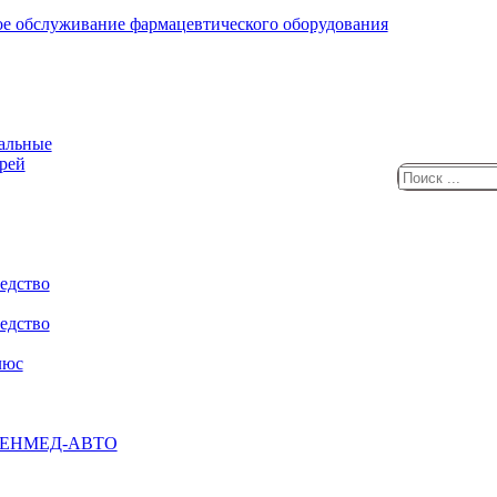
ное обслуживание фармацевтического оборудования
зальные
рей
едство
едство
люс
) РЕНМЕД-АВТО