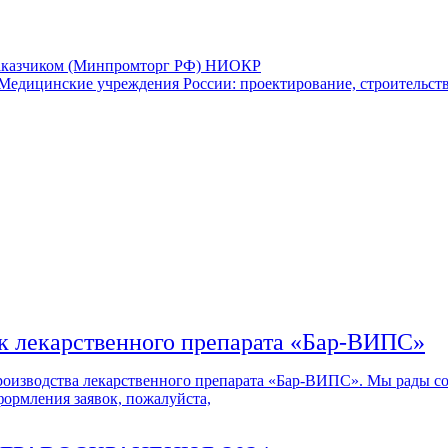
аказчиком (Минпромторг РФ) НИОКР
дицинские учреждения России: проектирование, строительств
)
ок лекарственного препарата «Бар-ВИПС»
водства лекарственного препарата «Бар-ВИПС». Мы рады сообщ
ормления заявок, пожалуйста,