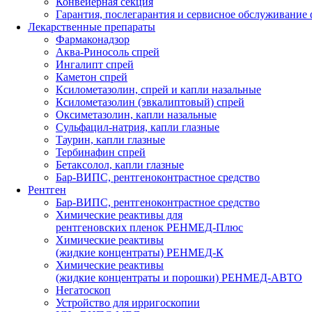
Конвейерная секция
Гарантия, послегарантия и сервисное обслуживание
Лекарственные препараты
Фармаконадзор
Аква-Риносоль спрей
Ингалипт спрей
Каметон спрей
Ксилометазолин, спрей и капли назальные
Ксилометазолин (эвкалиптовый) спрей
Оксиметазолин, капли назальные
Сульфацил-натрия, капли глазные
Таурин, капли глазные
Тербинафин спрей
Бетаксолол, капли глазные
Бар-ВИПС, рентгеноконтрастное средство
Рентген
Бар-ВИПС, рентгеноконтрастное средство
Химические реактивы для
рентгеновских пленок РЕНМЕД-Плюс
Химические реактивы
(жидкие концентраты) РЕНМЕД-К
Химические реактивы
(жидкие концентраты и порошки) РЕНМЕД-АВТО
Негатоскоп
Устройство для ирригоскопии